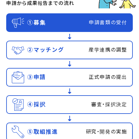
申請から成果報告までの流れ
①募集
申請書類の受付
⇢
②マッチング
産学連携の調整
⇢
③申請
正式申請の提出
⇢
④採択
審査・採択決定
⇢
⑤取組推進
研究・開発の実施