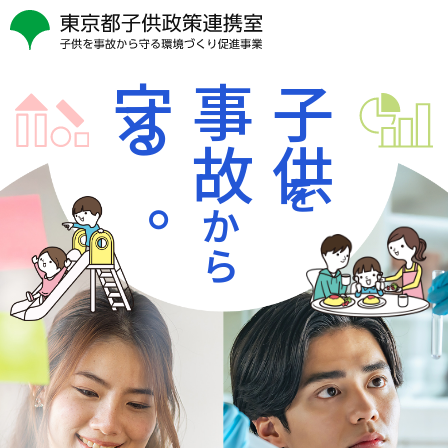
守る。
事故
子供
から
を